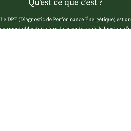
Qu’est ce que c’est ?
Le
DPE (Diagnostic de Performance Énergétique)
est un
ocument obligatoire lors de la vente ou de la location d’
ogement. Il renseigne sur la
consommation d’énergie
et l
missions de gaz à effet de serre
du bien. Il permet aussi 
sser le logement de A à G
, A étant la meilleure performa